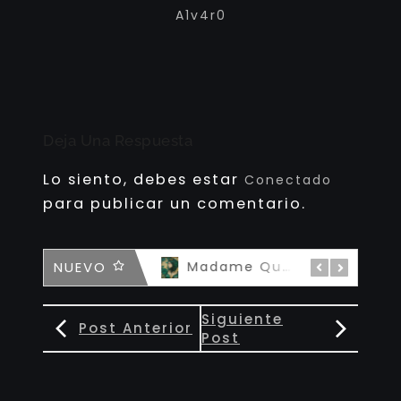
A1v4r0
Deja Una Respuesta
Lo siento, debes estar
Conectado
para publicar un comentario.
NUEVO
The Tootsie Devil
Madame Queen Kintsugi – 私の女王
Siguiente
Post Anterior
Post