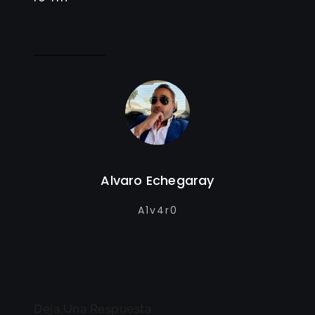
Alvaro Echegaray
A1v4r0
Deja Una Respuesta