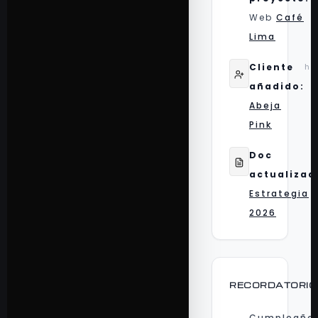
Web
Café
Lima
Cliente
ha
añadido:
Abeja
Pink
Doc
actualizad
Estrategia
2026
RECORDATORIO
Cumpleaño