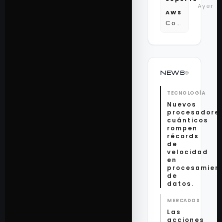
Ayer
AWS
Confirmación de mantenimiento programado del servidor de BD...
NEWS
TECNOLOGÍA
Nuevos
procesadore
cuánticos
rompen
récords
de
velocidad
en
procesamien
de
datos.
MERCADOS
Las
acciones