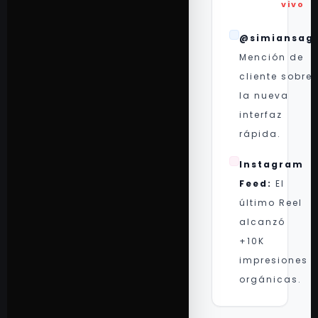
vivo
@simiansage
Mención de
cliente sobre
la nueva
interfaz
rápida.
Instagram
Feed:
El
último Reel
alcanzó
+10K
impresiones
orgánicas.