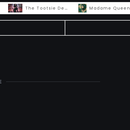
The Tootsie Devil
E