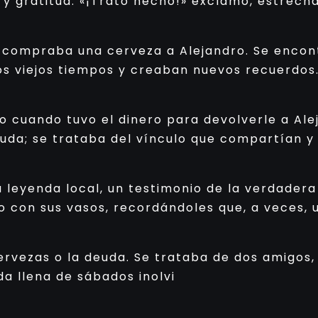
vio y gratitud. «¡Trato hecho!» exclamó, estre
e compraba una cerveza a Alejandro. Se encont
los viejos tiempos y creaban nuevos recuerdos
so cuando tuvo el dinero para devolverle a Ale
deuda; se trataba del vínculo que compartían
a leyenda local, un testimonio de la verdadera
do con sus vasos, recordándoles que, a veces, 
 cervezas o la deuda. Se trataba de dos amigos
a llena de sábados inolvi