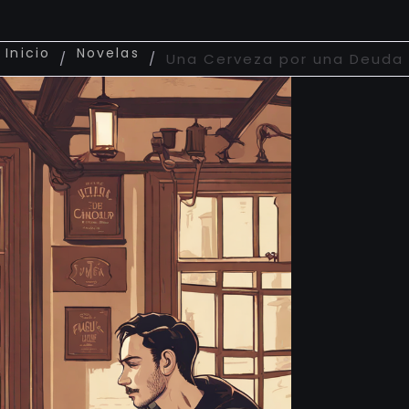
Inicio
Novelas
/
/
Una Cerveza por una Deuda