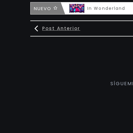
Infamous
NUEVO
In Wonderland
Post Anterior
SÍGUEM