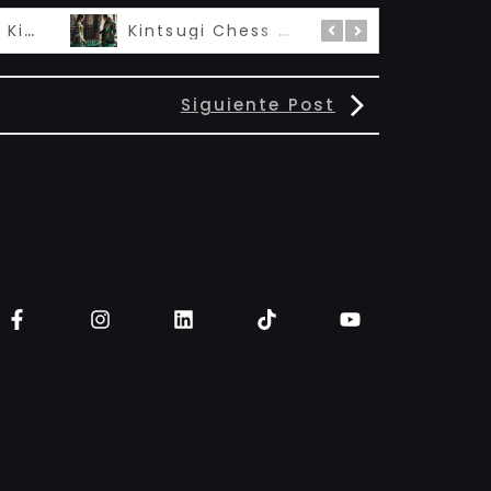
Madame Queen Kintsugi – 私の女王
Kintsugi Chess 金継ぎ
Siguiente Post