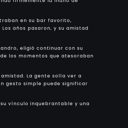
chando firmemente la mano de
raban en su bar favorito,
. Los años pasaron, y su amistad
jandro, eligió continuar con su
 y de los momentos que atesoraban
 amistad. La gente solía ver a
un gesto simple puede significar
, su vínculo inquebrantable y una